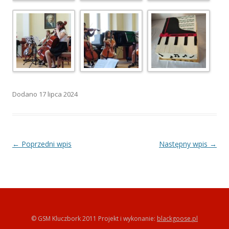
Dodano
17 lipca 2024
Zobacz wpisy
←
Poprzedni wpis
Następny wpis
→
© GSM Kluczbork 2011 Projekt i wykonanie:
blackgoose.pl