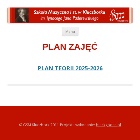
Przeskocz do treści
Menu
PLAN ZAJĘĆ
PLAN TEORII 2025-2026
© GSM Kluczbork 2011 Projekt i wykonanie:
blackgoose.pl