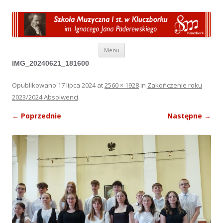
Przeskocz do treści
Menu
IMG_20240621_181600
Opublikowano
17 lipca 2024
at
2560 × 1928
in
Zakończenie roku
2023/2024 Absolwenci
.
← Poprzednie
Następne →