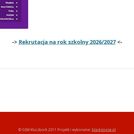
->
Rekrutacja na rok szkolny 2026/2027
<-
© GSM Kluczbork 2011 Projekt i wykonanie:
blackgoose.pl