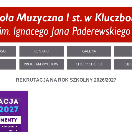
Przeskocz do treści
ŚCI
KONTAKT
GALERIA
H
T
PROGRAM WYCHOW.
CHÓR / CHÓREK
CIEK
REKRUTACJA NA ROK SZKOLNY 2026/2027