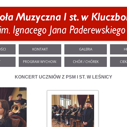
Przeskocz do treści
ŚCI
KONTAKT
GALERIA
H
T
PROGRAM WYCHOW.
CHÓR / CHÓREK
CIEK
KONCERT UCZNIÓW Z PSM I ST. W LEŚNICY