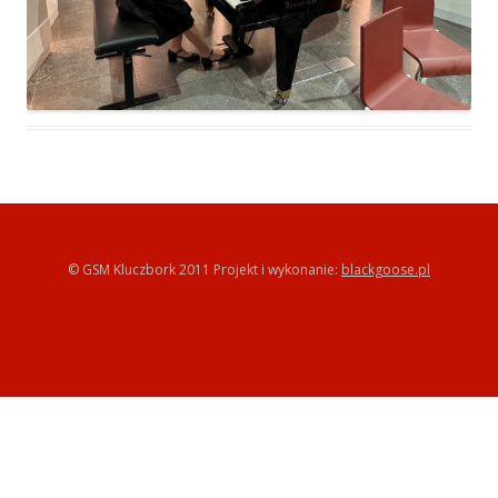
© GSM Kluczbork 2011 Projekt i wykonanie:
blackgoose.pl