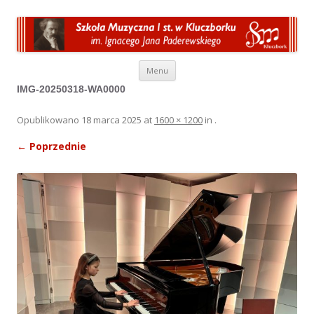
Przeskocz do treści
Menu
IMG-20250318-WA0000
Opublikowano
18 marca 2025
at
1600 × 1200
in
.
← Poprzednie