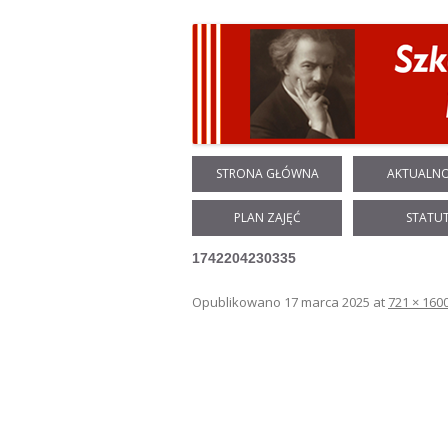
STRONA GŁÓWNA
AKTUALNO
PLAN ZAJĘĆ
STATU
1742204230335
Opublikowano
17 marca 2025
at
721 × 160