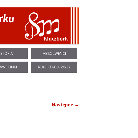
ISTORIA
ABSOLWENCI
AWE LINKI
REKRUTACJA 26/27
Następne →