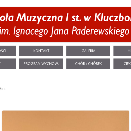
Przeskocz do treści
ŚCI
KONTAKT
GALERIA
H
T
PROGRAM WYCHOW.
CHÓR / CHÓREK
CIEK
0
in
.