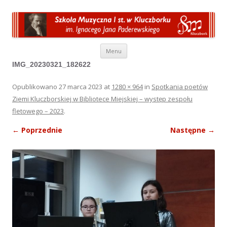
Przeskocz do treści
Menu
IMG_20230321_182622
Opublikowano
27 marca 2023
at
1280 × 964
in
Spotkania poetów
Ziemi Kluczborskiej w Bibliotece Miejskiej – występ zespołu
fletowego – 2023
.
← Poprzednie
Następne →