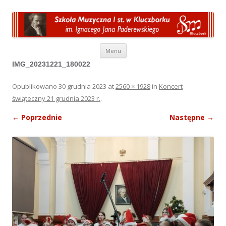
Przeskocz do treści
Menu
IMG_20231221_180022
Opublikowano
30 grudnia 2023
at
2560 × 1928
in
Koncert
świąteczny 21 grudnia 2023 r.
.
← Poprzednie
Następne →