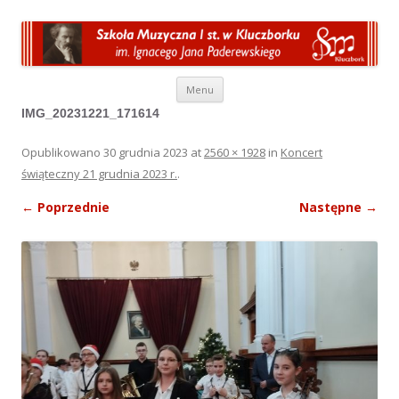
Przeskocz do treści
Menu
IMG_20231221_171614
Opublikowano
30 grudnia 2023
at
2560 × 1928
in
Koncert
świąteczny 21 grudnia 2023 r.
.
← Poprzednie
Następne →