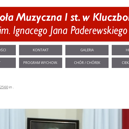
Przeskocz do treści
ŚCI
KONTAKT
GALERIA
H
T
PROGRAM WYCHOW.
CHÓR / CHÓREK
CIEK
 2560
in
.