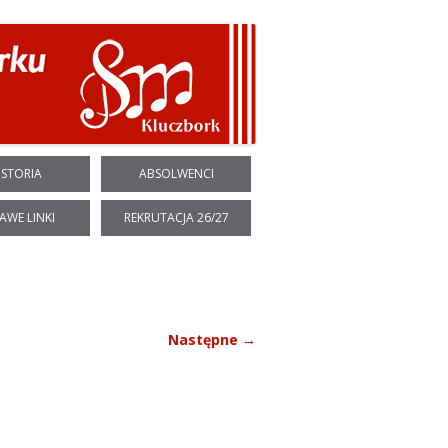
ISTORIA
ABSOLWENCI
AWE LINKI
REKRUTACJA 26/27
Następne →