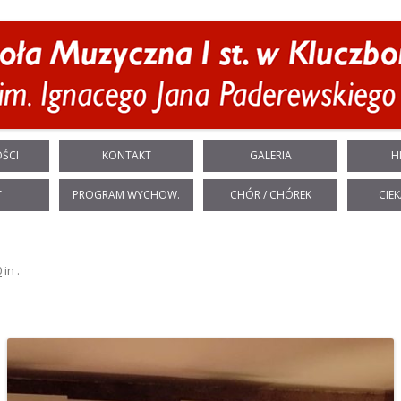
Przeskocz do treści
ŚCI
KONTAKT
GALERIA
H
T
PROGRAM WYCHOW.
CHÓR / CHÓREK
CIEK
0
in
.