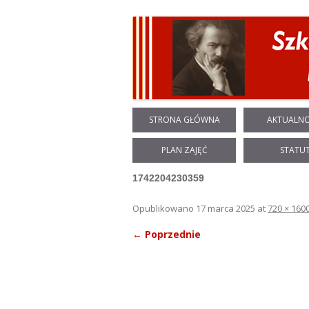
STRONA GŁÓWNA
AKTUALNO
PLAN ZAJĘĆ
STATU
1742204230359
Opublikowano
17 marca 2025
at
720 × 160
← Poprzednie